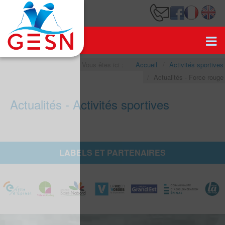
Vous êtes ici :
Accueil
Activités sportives
Actualités - Force rouge
Actualités - Activités sportives
LABELS ET PARTENAIRES