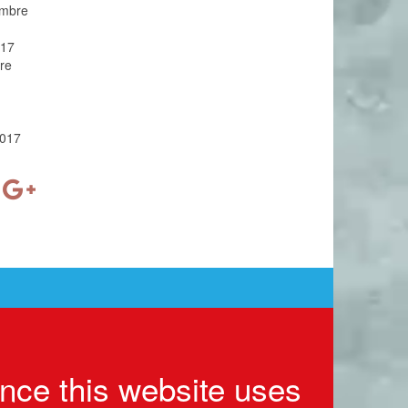
embre
017
re
2017
ence this website uses