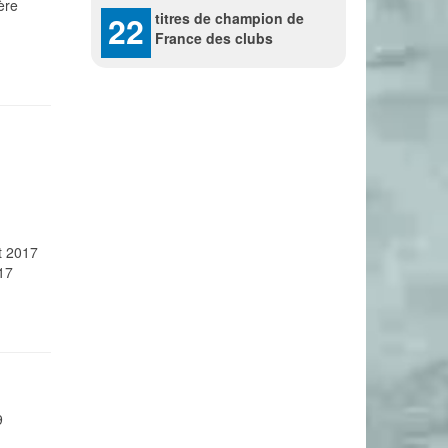
ère
22
titres de champion de
France des clubs
t 2017
17
9