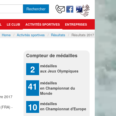
Rechercher
L
LE CLUB
ACTIVITÉS SPORTIVES
ENTREPRISES
Home
Activités sportives
Résultats
Résultats 2017
Compteur de médailles
2
médailles
aux Jeux Olympiques
41
médailles
en Championnat du
Monde
re 2017
10
médailles
 (FRA) -
en Championnat d'Europe