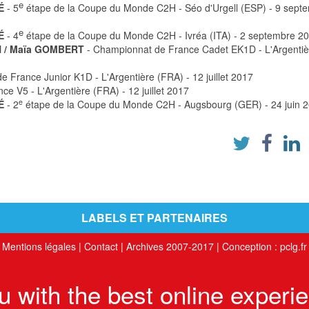
e
É
- 5
étape de la Coupe du Monde C2H - Séo d'Urgell (ESP) - 9 sept
e
É
- 4
étape de la Coupe du Monde C2H - Ivréa (ITA) - 2 septembre 2
N / Maïa GOMBERT
- Championnat de France Cadet EK1D - L'Argentiè
 France Junior K1D - L'Argentière (FRA) - 12 juillet 2017
e V5 - L'Argentière (FRA) - 12 juillet 2017
e
É
- 2
étape de la Coupe du Monde C2H - Augsbourg (GER) - 24 juin 
LABELS ET PARTENAIRES
Mentions légales
|
Contact
|
Archives 2007-2017
| Conception :
pclg.fr
ou with the best online experi